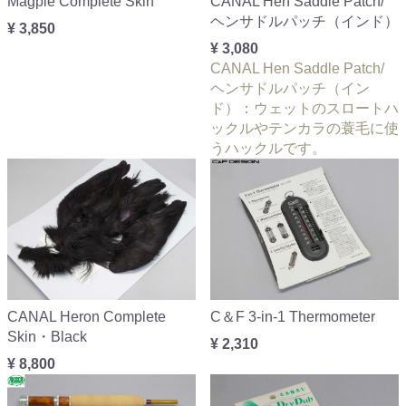
Magpie Complete Skin
CANAL Hen Saddle Patch/
ヘンサドルパッチ（インド）
¥ 3,850
¥ 3,080
CANAL Hen Saddle Patch/
ヘンサドルパッチ（イン
ド）：ウェットのスロートハ
ックルやテンカラの蓑毛に使
うハックルです。
CANAL Heron Complete
C＆F 3-in-1 Thermometer
Skin・Black
¥ 2,310
¥ 8,800