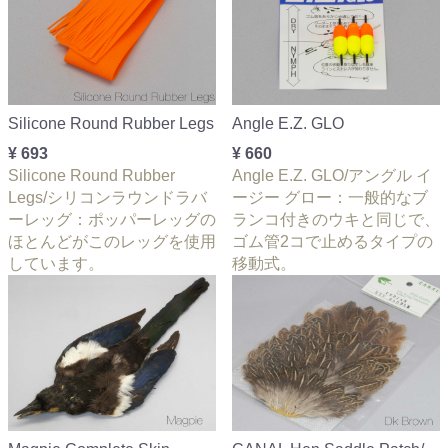
Silicone Round Rubber Legs
Angle E.Z. GLO
¥ 693
¥ 660
Silicone Round Rubber
Angle E.Z. GLO/アングル イ
Legs/シリコンラウンドラバ
ージー グロー：一般的なブ
ーレッグ：ポッパーレッグの
ランコ付きのウキと同じで、
ほとんどがこのレッグを使用
ゴム管2コで止めるタイプの
しています。
移動式。