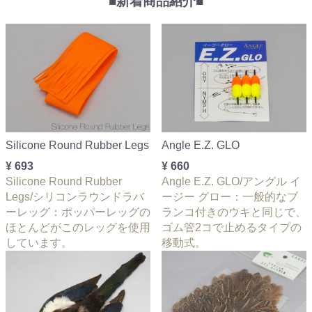
■新着商品紹介■
Silicone Round Rubber Legs
Angle E.Z. GLO
¥ 693
¥ 660
Silicone Round Rubber
Angle E.Z. GLO/アングル イ
Legs/シリコンラウンドラバ
ージー グロー：一般的なブ
ーレッグ：ポッパーレッグの
ランコ付きのウキと同じで、
ほとんどがこのレッグを使用
ゴム管2コで止めるタイプの
しています。
移動式。